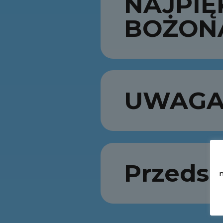
NAJPIĘ
BOŻON
UWAGA 
Przedsz
m
Stronicowanie