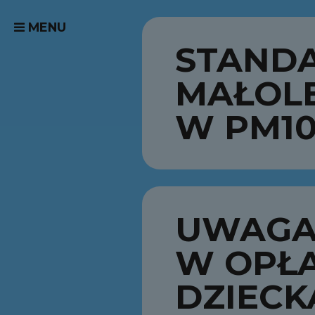
MENU
STAND
MAŁOL
W PM10 
UWAGA 
W OPŁA
DZIECK