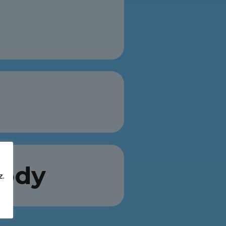
rody
z.