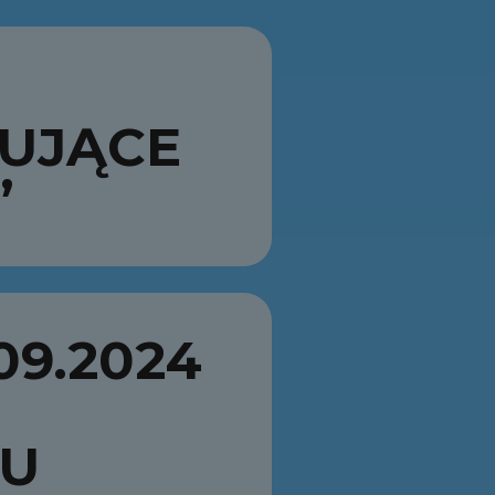
UJĄCE
”
09.2024
LU