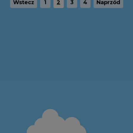
Wstecz
1
2
3
4
Naprzód