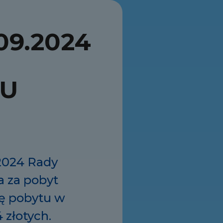
09.2024
LU
2024 Rady
a za pobyt
nę pobytu w
 złotych.