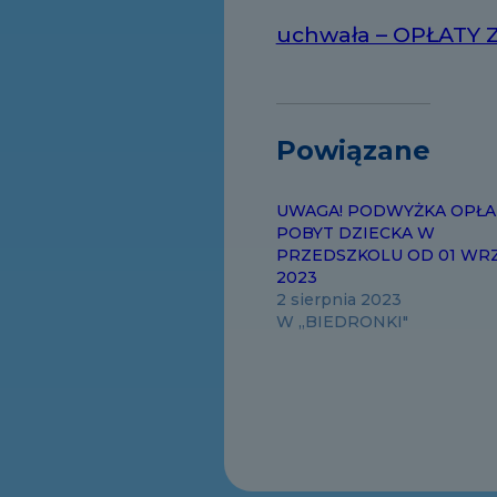
uchwała – OPŁATY
Powiązane
UWAGA! PODWYŻKA OPŁA
POBYT DZIECKA W
PRZEDSZKOLU OD 01 WR
2023
2 sierpnia 2023
W „BIEDRONKI"