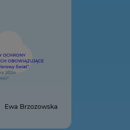
Y OCHRONY
ICH OBOWIĄZUJĄCE
lorowy Świat”
ika 2024
NKI"
Ewa Brzozowska