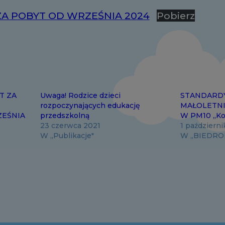
 ZA POBYT OD WRZEŚNIA 2024
Pobierz
T ZA
Uwaga! Rodzice dzieci
STANDARD
rozpoczynających edukację
MAŁOLETN
ZEŚNIA
przedszkolną
W PM10 ,,Ko
23 czerwca 2021
1 październ
W „Publikacje"
W „BIEDRO