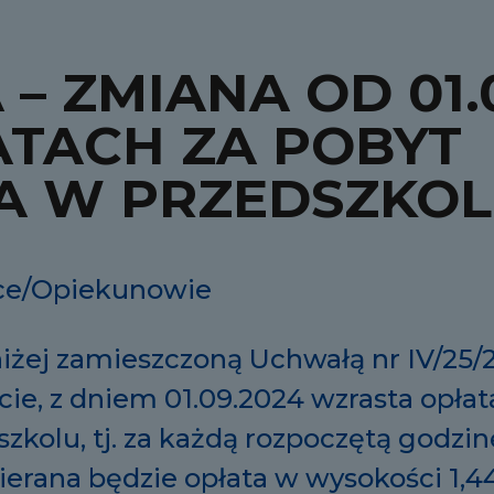
– ZMIANA OD 01.
TACH ZA POBYT
A W PRZEDSZKO
ce/Opiekunowie
iżej zamieszczoną Uchwałą nr IV/25/
ie, z dniem 01.09.2024 wzrasta opłat
zkolu, tj. za każdą rozpoczętą godzi
erana będzie opłata w wysokości 1,44