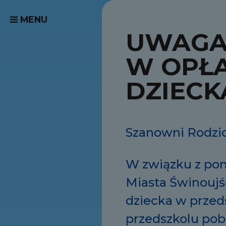
MENU
UWAGA 
W OPŁA
DZIECK
Szanowni Rodzi
W związku z pon
Miasta Świnoujśc
dziecka w przeds
przedszkolu pobi