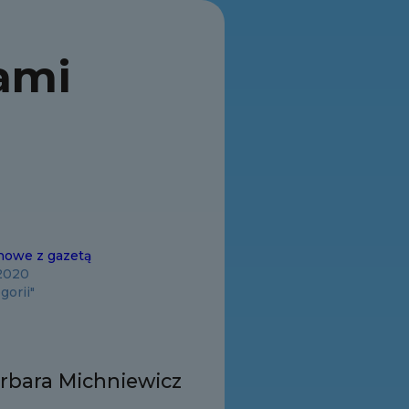
ami
howe z gazetą
 2020
gorii"
rbara Michniewicz