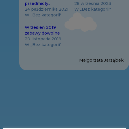
przedmioty..
28 września 2023
24 października 2021
W „Bez kategorii"
W „Bez kategorii"
Wrzesień 2019
zabawy dowolne
20 listopada 2019
W „Bez kategorii"
Małgorzata Jarząbek