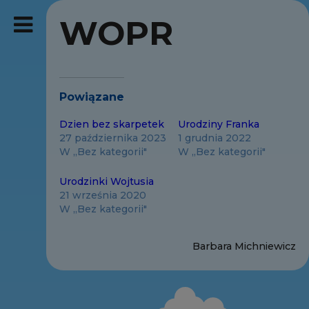
WOPR
Powiązane
Dzien bez skarpetek
Urodziny Franka
27 października 2023
1 grudnia 2022
W „Bez kategorii"
W „Bez kategorii"
Urodzinki Wojtusia
21 września 2020
W „Bez kategorii"
Barbara Michniewicz