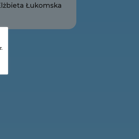
Elżbieta Łukomska
z.