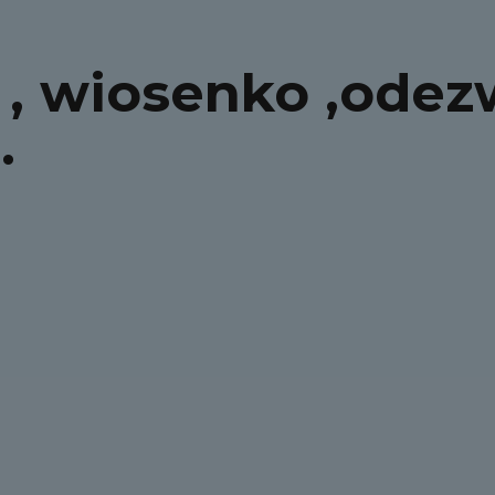
, wiosenko ,odezw
…