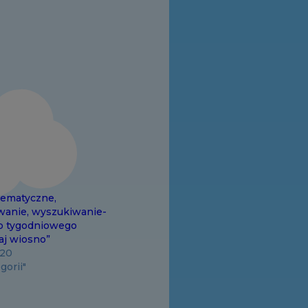
ematyczne,
anie, wyszukiwanie-
o tygodniowego
aj wiosno”
020
gorii"