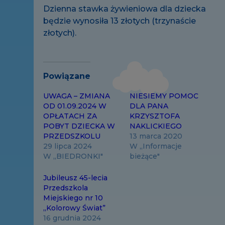
Dzienna stawka żywieniowa dla dziecka
będzie wynosiła 13 złotych (trzynaście
złotych).
Powiązane
UWAGA – ZMIANA
NIESIEMY POMOC
OD 01.09.2024 W
DLA PANA
OPŁATACH ZA
KRZYSZTOFA
POBYT DZIECKA W
NAKLICKIEGO
PRZEDSZKOLU
13 marca 2020
29 lipca 2024
W „Informacje
W „BIEDRONKI"
bieżące"
Jubileusz 45-lecia
Przedszkola
Miejskiego nr 10
,,Kolorowy Świat”
16 grudnia 2024