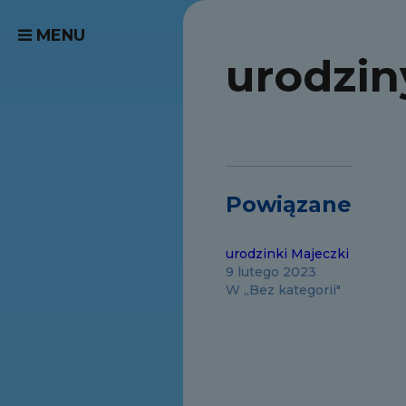
MENU
urodzin
Powiązane
urodzinki Majeczki
9 lutego 2023
W „Bez kategorii"