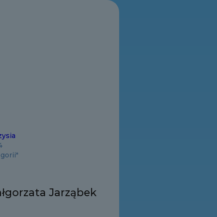
zysia
4
gorii"
łgorzata Jarząbek