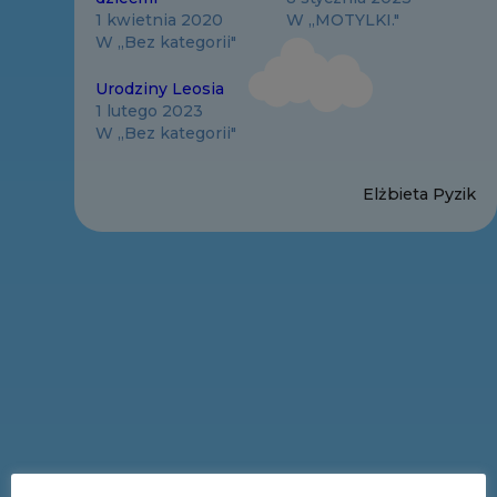
1 kwietnia 2020
W „MOTYLKI."
W „Bez kategorii"
Urodziny Leosia
1 lutego 2023
W „Bez kategorii"
Elżbieta Pyzik