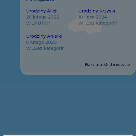
Urodziny Alicji
Urodziny Krzysia
28 lutego 2022
18 lipca 2024
W „NUTKI"
W „Bez kategorii"
Urodziny Anielki
6 lutego 2020
W „Bez kategorii"
Barbara Michniewicz