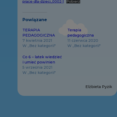
prace-dla-dzieci_0002-1
Pobierz
Powiązane
TERAPIA
Terapia
PEDAGOGICZNA
pedagogiczna
7 kwietnia 2021
11 czerwca 2020
W „Bez kategorii"
W „Bez kategorii"
Co 6 – latek wiedzieć
i umieć powinien
5 września 2021
W „Bez kategorii"
Elżbieta Pyzik