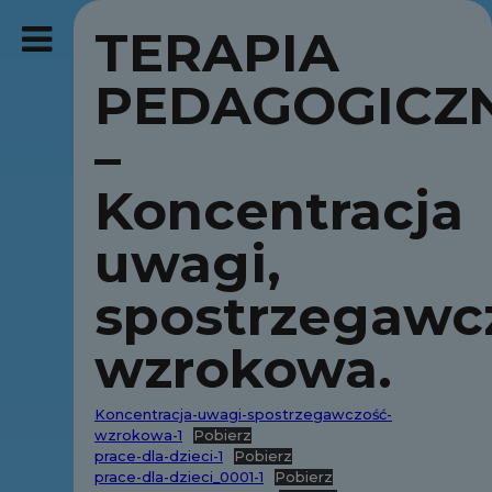
TERAPIA
PEDAGOGICZ
–
Koncentracja
uwagi,
spostrzegawc
wzrokowa.
Koncentracja-uwagi-spostrzegawczość-
wzrokowa-1
Pobierz
prace-dla-dzieci-1
Pobierz
prace-dla-dzieci_0001-1
Pobierz