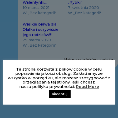
Walentynki…
„Rybki”
10 marca 2021
7 kwietnia 2020
W „Bez kategorii"
W „Bez kategorii"
Wielkie brawa dla
Olafka i oczywiście
jego rodziców!!!
29 marca 2020
W „Bez kategorii"
Małgorzata Mrówczyńska
Ta strona korzysta z plików cookie w celu
poprawienia jakości obsługi. Zakładamy, że
wszystko w porządku, ale możesz zrezygnować z
przeglądania tej strony, jeśli chcesz.
nasza polityka prywatności:
Read More
akceptuj