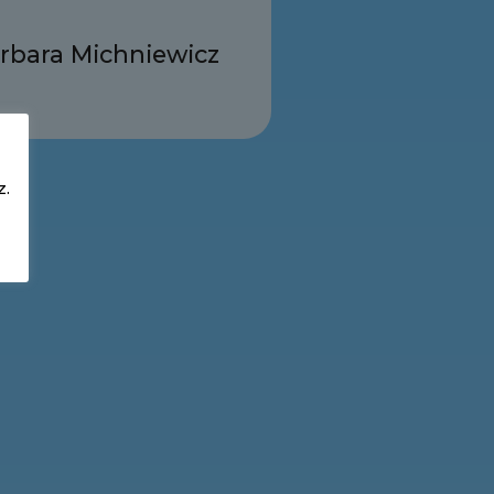
rbara Michniewicz
z.