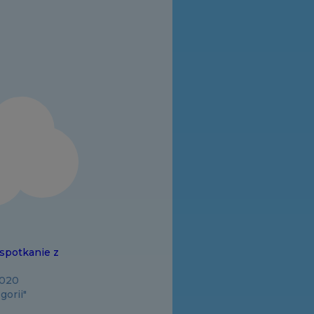
spotkanie z
2020
gorii"