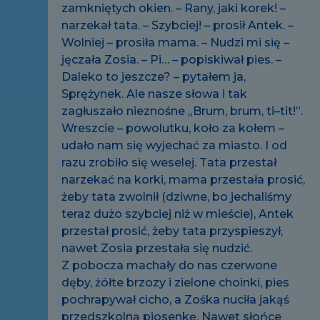
zamkniętych okien. – Rany, jaki korek! –
narzekał tata. – Szybciej! – prosił Antek. –
Wolniej – prosiła mama. – Nudzi mi się –
jęczała Zosia. – Pi… – popiskiwał pies. –
Daleko to jeszcze? – pytałem ja,
Sprężynek. Ale nasze słowa i tak
zagłuszało nieznośne „Brum, brum, ti–tit!”.
Wreszcie – powolutku, koło za kołem –
udało nam się wyjechać za miasto. I od
razu zrobiło się weselej. Tata przestał
narzekać na korki, mama przestała prosić,
żeby tata zwolnił (dziwne, bo jechaliśmy
teraz dużo szybciej niż w mieście), Antek
przestał prosić, żeby tata przyspieszył,
nawet Zosia przestała się nudzić.
Z pobocza machały do nas czerwone
dęby, żółte brzozy i zielone choinki, pies
pochrapywał cicho, a Zośka nuciła jakąś
przedszkolną piosenkę. Nawet słońce