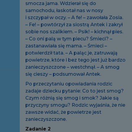
smocza jama. Wdzierał się do
samochodu, łaskotał nas w nosy
i szczypał w oczy. – A fe! – zawołała Zosia.
– Fe! – powtórzył za siostrą Antek i zakrył
sobie nos szalikiem. – Psik! – kichnął pies.
– Co oni palą w tym piecu? Śmieci? –
zastanawiała się mama. – Śmieci –
potwierdził tata. – A paląc je, zatruwają
powietrze, które i bez tego jest już bardzo
zanieczyszczone – westchnął. – A smog
się cieszy – podsumował Antek.
Po przeczytaniu opowiadania rodzic
zadaje dziecku pytanie: Co to jest smog?
Czym różnią się smog i smok? Jakie są
przyczyny smogu? Rodzic wyjaśnia, że nie
zawsze widać, że powietrze jest
zanieczyszczone.
Zadanie 2