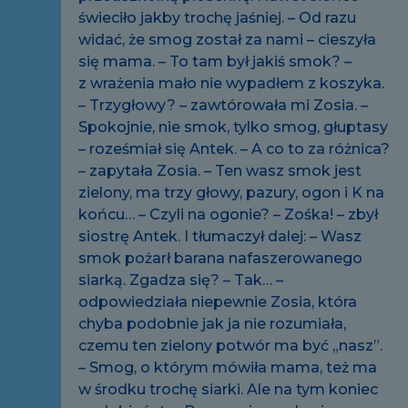
świeciło jakby trochę jaśniej. – Od razu
widać, że smog został za nami – cieszyła
się mama. – To tam był jakiś smok? –
z wrażenia mało nie wypadłem z koszyka.
– Trzygłowy? – zawtórowała mi Zosia. –
Spokojnie, nie smok, tylko smog, głuptasy
– roześmiał się Antek. – A co to za różnica?
– zapytała Zosia. – Ten wasz smok jest
zielony, ma trzy głowy, pazury, ogon i K na
końcu… – Czyli na ogonie? – Zośka! – zbył
siostrę Antek. I tłumaczył dalej: – Wasz
smok pożarł barana nafaszerowanego
siarką. Zgadza się? – Tak… –
odpowiedziała niepewnie Zosia, która
chyba podobnie jak ja nie rozumiała,
czemu ten zielony potwór ma być „nasz”.
– Smog, o którym mówiła mama, też ma
w środku trochę siarki. Ale na tym koniec