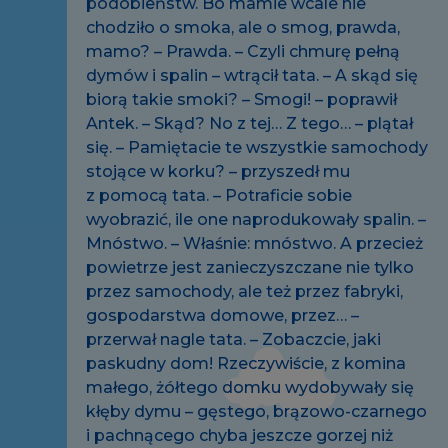
podobieństw. Bo mamie wcale nie
chodziło o smoka, ale o smog, prawda,
mamo? – Prawda. – Czyli chmurę pełną
dymów i spalin – wtrącił tata. – A skąd się
biorą takie smoki? – Smogi! – poprawił
Antek. – Skąd? No z tej… Z tego… – plątał
się. – Pamiętacie te wszystkie samochody
stojące w korku? – przyszedł mu
z pomocą tata. – Potraficie sobie
wyobrazić, ile one naprodukowały spalin. –
Mnóstwo. – Właśnie: mnóstwo. A przecież
powietrze jest zanieczyszczane nie tylko
przez samochody, ale też przez fabryki,
gospodarstwa domowe, przez… –
przerwał nagle tata. – Zobaczcie, jaki
paskudny dom! Rzeczywiście, z komina
małego, żółtego domku wydobywały się
kłęby dymu – gęstego, brązowo-czarnego
i pachnącego chyba jeszcze gorzej niż