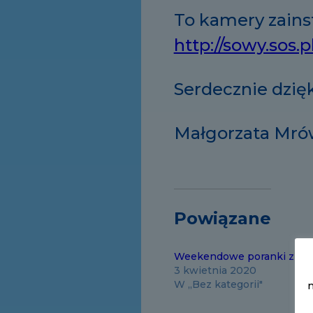
To kamery zains
http://sowy.sos.p
Serdecznie dzię
Małgorzata Mró
Powiązane
Weekendowe poranki z Ple
3 kwietnia 2020
W „Bez kategorii"
m