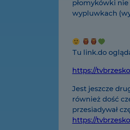
płomykówki nie b
wypluwkach (wyd
Tu link.do ogląd
https://tvbrzesk
Jest jeszcze dr
również dość cz
przesiadywał cz
https://tvbrzes