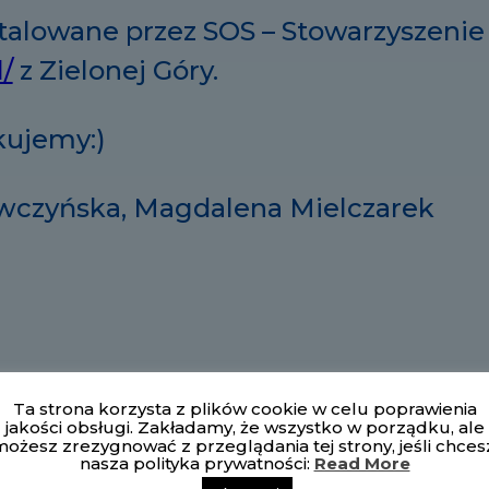
talowane przez SOS – Stowarzyszeni
l/
z Zielonej Góry.
kujemy:)
wczyńska, Magdalena Mielczarek
ciugą
Przedstawienie pt: „Byczek
Profilaktyka
Ta strona korzysta z plików cookie w celu poprawienia
Fernando”
pojawiające
jakości obsługi. Zakładamy, że wszystko w porządku, ale
20 marca 2022
dzieci.
ożesz zrezygnować z przeglądania tej strony, jeśli chces
nasza polityka prywatności:
Read More
W „Bez kategorii"
8 październ
W „BIEDRO