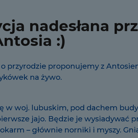
cja nadesłana pr
tosia :)
 o przyrodzie proponujemy z Antosi
mykówek na żywo.
ię w woj. lubuskim, pod dachem bud
pierwsze jajo. Będzie je wysiadywać p
okarm – głównie norniki i myszy. Gni