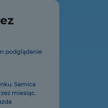
zez
em podglądanie
ynku. Samica
rzez miesiąc.
azda