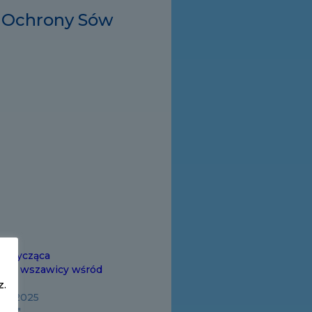
e Ochrony Sów
 dotycząca
j się wszawicy wśród
z.
ika 2025
NKI"