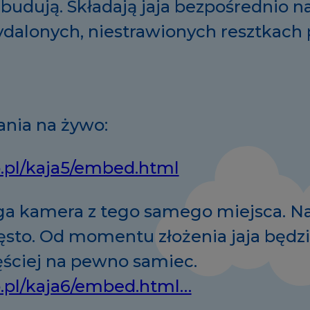
udują. Składają jaja bezpośrednio n
alonych, niestrawionych resztkach
ania na żywo:
o.pl/kaja5/embed.html
uga kamera z tego samego miejsca. Na
ęsto. Od momentu złożenia jaja będz
ęściej na pewno samiec.
ko.pl/kaja6/embed.html…