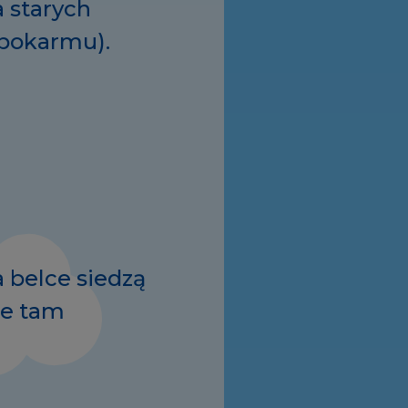
a starych
 pokarmu).
 belce siedzą
ie tam