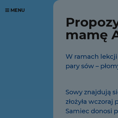
MENU
Propozy
mamę An
W ramach lekcji
pary sów – pło
Sowy znajdują s
złożyła wczoraj 
Samiec donosi p