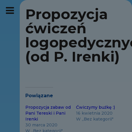
Propozycja
ćwiczeń
logopedyczny
(od P. Irenki)
Powiązane
Propozycja zabaw od
Ćwiczymy buźkę :)
Pani Tereski i Pani
16 kwietnia 2020
Irenki
W „Bez kategorii"
30 marca 2020
W „Bez kategorii"