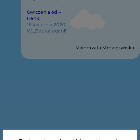
Ćwiczenia od P.
Irenki
15 kwietnia 2020
W „Bez kategorii"
Małgorzata Mrówczyńska