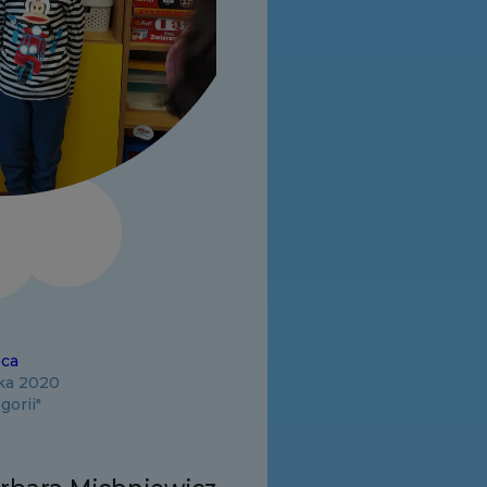
pca
ika 2020
gorii"