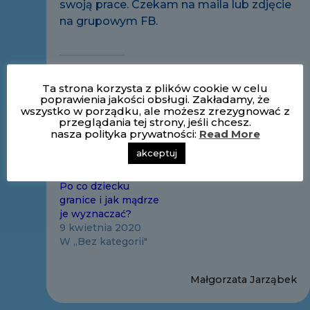
swoją prace. Czekam na maila lub zdjęcie
na grupowym FB.
Powiązane
Ta strona korzysta z plików cookie w celu
poprawienia jakości obsługi. Zakładamy, że
DOMOWA
Czy i jak rozmawiać z
wszystko w porządku, ale możesz zrezygnować z
ZERÓWKA
dzieckiem na temat
przeglądania tej strony, jeśli chcesz.
28 maja 2020
wojny
nasza polityka prywatności:
Read More
W „Bez kategorii"
7 marca 2022
akceptuj
W „PEDAGOG"
Po co dziecku
granice i jak mądrze
je wyznaczać?
9 kwietnia 2020
W „Bez kategorii"
Małgorzata Jarząbek