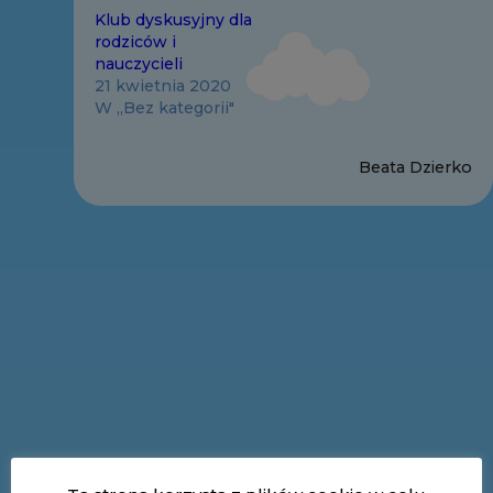
Klub dyskusyjny dla
rodziców i
nauczycieli
21 kwietnia 2020
W „Bez kategorii"
Beata Dzierko