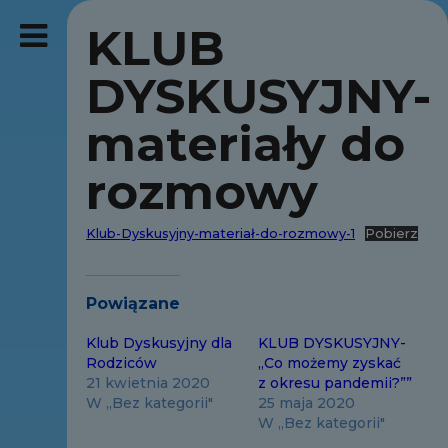
KLUB
DYSKUSYJNY-
materiały do
rozmowy
Klub-Dyskusyjny-materiał-do-rozmowy-1
Pobierz
Powiązane
Klub Dyskusyjny dla
KLUB DYSKUSYJNY-
Rodziców
„Co możemy zyskać
21 kwietnia 2020
z okresu pandemii?””
W „Bez kategorii"
25 maja 2020
W „Bez kategorii"