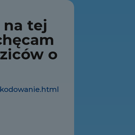
na tej
achęcam
dziców o
e-kodowanie.html