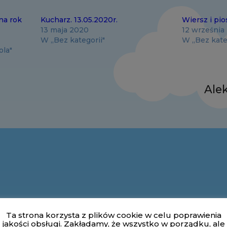
na rok
Kucharz. 13.05.2020r.
Wiersz i pi
13 maja 2020
12 września
W „Bez kategorii"
W „Bez kate
ola"
Ale
Ta strona korzysta z plików cookie w celu poprawienia
jakości obsługi. Zakładamy, że wszystko w porządku, ale