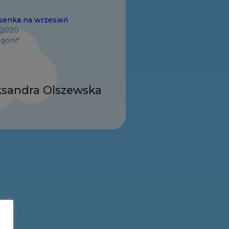
osenka na wrzesień
 2020
gorii"
ksandra Olszewska