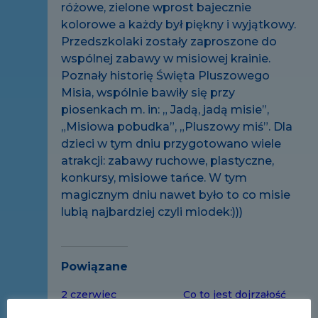
różowe, zielone wprost bajecznie
kolorowe a każdy był piękny i wyjątkowy.
Przedszkolaki zostały zaproszone do
wspólnej zabawy w misiowej krainie.
Poznały historię Święta Pluszowego
Misia, wspólnie bawiły się przy
piosenkach m. in: „ Jadą, jadą misie”,
„Misiowa pobudka”, „Pluszowy miś”. Dla
dzieci w tym dniu przygotowano wiele
atrakcji: zabawy ruchowe, plastyczne,
konkursy, misiowe tańce. W tym
magicznym dniu nawet było to co misie
lubią najbardziej czyli miodek:)))
Powiązane
2 czerwiec
Co to jest dojrzałość
2 czerwca 2020
szkolna?