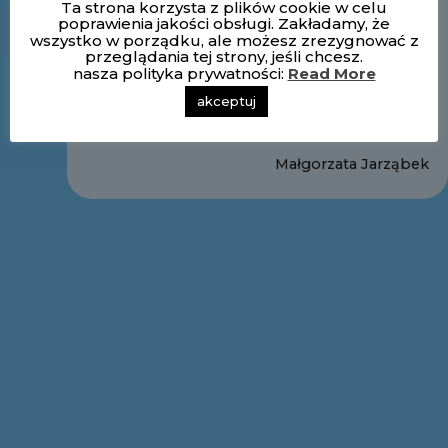
Ta strona korzysta z plików cookie w celu
W „Bez kategorii"
27 kwietnia 2020
poprawienia jakości obsługi. Zakładamy, że
W „Bez kategorii"
wszystko w porządku, ale możesz zrezygnować z
przeglądania tej strony, jeśli chcesz.
3 czerwiec
nasza polityka prywatności:
Read More
1 czerwca 2020
akceptuj
W „Bez kategorii"
Małgorzata Jarząbek