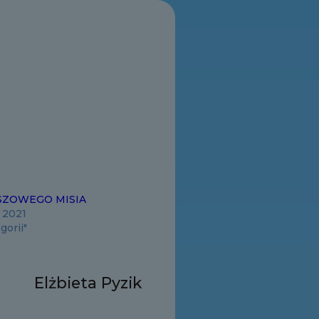
SZOWEGO MISIA
a 2021
gorii"
Elżbieta Pyzik