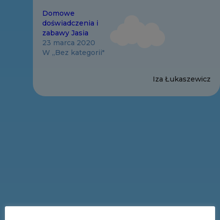
Domowe
doświadczenia i
zabawy Jasia
23 marca 2020
W „Bez kategorii"
Iza Łukaszewicz