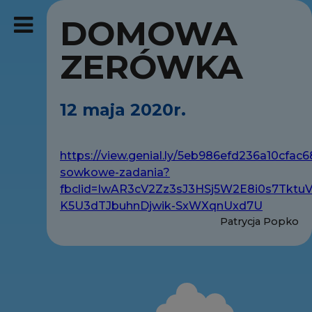
DOMOWA
ZERÓWKA
12 maja 2020r.
https://view.genial.ly/5eb986efd236a10cfac6
sowkowe-zadania?
fbclid=IwAR3cV2Zz3sJ3HSj5W2E8i0s7Tktu
K5U3dTJbuhnDjwik-SxWXqnUxd7U
Patrycja Popko