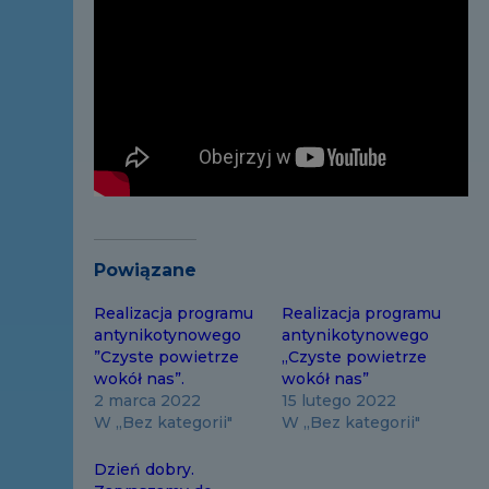
Powiązane
Realizacja programu
Realizacja programu
antynikotynowego
antynikotynowego
”Czyste powietrze
„Czyste powietrze
wokół nas”.
wokół nas”
2 marca 2022
15 lutego 2022
W „Bez kategorii"
W „Bez kategorii"
Dzień dobry.