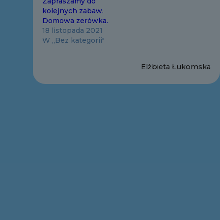
Zapraszamy do
kolejnych zabaw.
Domowa zerówka.
18 listopada 2021
W „Bez kategorii"
Elżbieta Łukomska