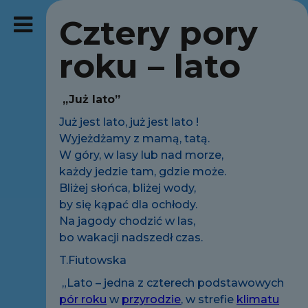
Cztery pory
roku – lato
,,Już lato”
Już jest lato, już jest lato !
Wyjeżdżamy z mamą, tatą.
W góry, w lasy lub nad morze,
każdy jedzie tam, gdzie może.
Bliżej słońca, bliżej wody,
by się kąpać dla ochłody.
Na jagody chodzić w las,
bo wakacji nadszedł czas.
T.Fiutowska
„Lato – jedna z czterech podstawowych
pór roku
w
przyrodzie
, w strefie
klimatu