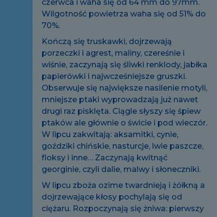
czerwca i waha się od 64 mm do 97mm.
Wilgotność powietrza waha się od 51% do
70%.
Kończą się truskawki, dojrzewają
porzeczki i agrest, maliny, czereśnie i
wiśnie, zaczynają się śliwki renklody, jabłka
papierówki i najwcześniejsze gruszki.
Obserwuje się największe nasilenie motyli,
mniejsze ptaki wyprowadzają już nawet
drugi raz pisklęta. Ciągle słyszy się śpiew
ptaków ale głównie o świcie i pod wieczór.
W lipcu zakwitają: aksamitki, cynie,
goździki chińskie, nasturcje, lwie paszcze,
floksy i inne… Zaczynają kwitnąć
georginie, czyli dalie, malwy i słoneczniki.
W lipcu zboża ozime twardnieją i żółkną a
dojrzewające kłosy pochylają się od
ciężaru. Rozpoczynają się żniwa: pierwszy