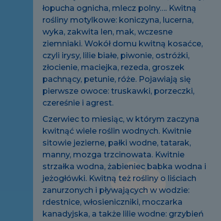
łopucha ognicha, mlecz polny…. Kwitną
rośliny motylkowe: koniczyna, lucerna,
wyka, zakwita len, mak, wczesne
ziemniaki. Wokół domu kwitną kosaćce,
czyli irysy, lilie białe, piwonie, ostróżki,
złocienie, maciejka, rezeda, groszek
pachnący, petunie, róże. Pojawiają się
pierwsze owoce: truskawki, porzeczki,
czereśnie i agrest.
Czerwiec to miesiąc, w którym zaczyna
kwitnąć wiele roślin wodnych. Kwitnie
sitowie jezierne, pałki wodne, tatarak,
manny, mozga trzcinowata. Kwitnie
strzałka wodna, żabieniec babka wodna i
jeżogłówki. Kwitną też rośliny o liściach
zanurzonych i pływających w wodzie:
rdestnice, włosieniczniki, moczarka
kanadyjska, a także lilie wodne: grzybień