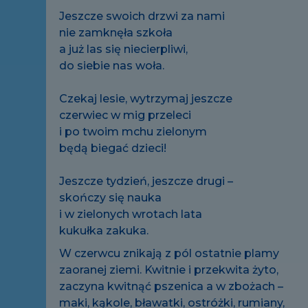
Jeszcze swoich drzwi za nami
nie zamknęła szkoła
a już las się niecierpliwi,
do siebie nas woła.
Czekaj lesie, wytrzymaj jeszcze
czerwiec w mig przeleci
i po twoim mchu zielonym
będą biegać dzieci!
Jeszcze tydzień, jeszcze drugi –
skończy się nauka
i w zielonych wrotach lata
kukułka zakuka.
W czerwcu znikają z pól ostatnie plamy
zaoranej ziemi. Kwitnie i przekwita żyto,
zaczyna kwitnąć pszenica a w zbożach –
maki, kąkole, bławatki, ostróżki, rumiany,