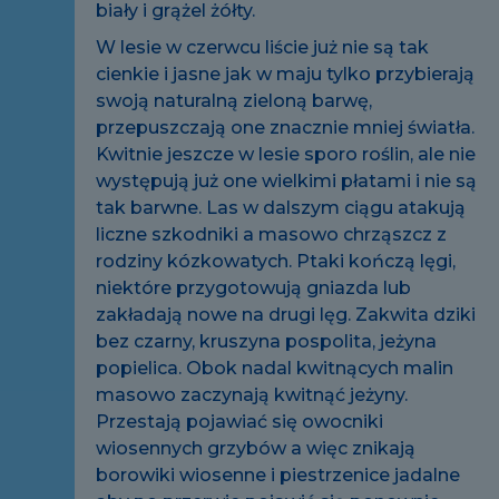
biały i grążel żółty.
W lesie w czerwcu liście już nie są tak
cienkie i jasne jak w maju tylko przybierają
swoją naturalną zieloną barwę,
przepuszczają one znacznie mniej światła.
Kwitnie jeszcze w lesie sporo roślin, ale nie
występują już one wielkimi płatami i nie są
tak barwne. Las w dalszym ciągu atakują
liczne szkodniki a masowo chrząszcz z
rodziny kózkowatych. Ptaki kończą lęgi,
niektóre przygotowują gniazda lub
zakładają nowe na drugi lęg. Zakwita dziki
bez czarny, kruszyna pospolita, jeżyna
popielica. Obok nadal kwitnących malin
masowo zaczynają kwitnąć jeżyny.
Przestają pojawiać się owocniki
wiosennych grzybów a więc znikają
borowiki wiosenne i piestrzenice jadalne