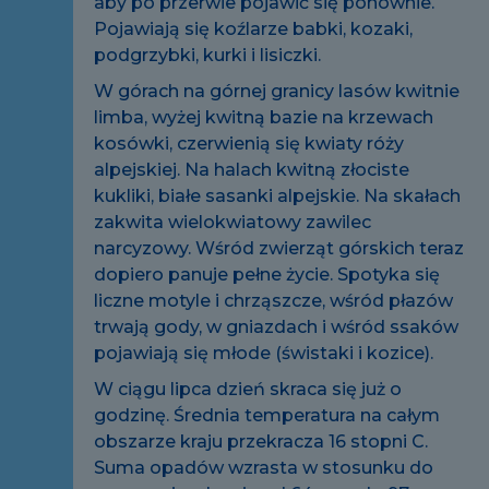
aby po przerwie pojawić się ponownie.
Pojawiają się koźlarze babki, kozaki,
podgrzybki, kurki i lisiczki.
W górach na górnej granicy lasów kwitnie
limba, wyżej kwitną bazie na krzewach
kosówki, czerwienią się kwiaty róży
alpejskiej. Na halach kwitną złociste
kukliki, białe sasanki alpejskie. Na skałach
zakwita wielokwiatowy zawilec
narcyzowy. Wśród zwierząt górskich teraz
dopiero panuje pełne życie. Spotyka się
liczne motyle i chrząszcze, wśród płazów
trwają gody, w gniazdach i wśród ssaków
pojawiają się młode (świstaki i kozice).
W ciągu lipca dzień skraca się już o
godzinę. Średnia temperatura na całym
obszarze kraju przekracza 16 stopni C.
Suma opadów wzrasta w stosunku do