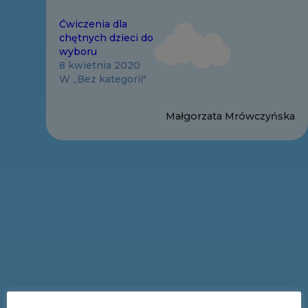
Ćwiczenia dla
chętnych dzieci do
wyboru
8 kwietnia 2020
W „Bez kategorii"
Małgorzata Mrówczyńska