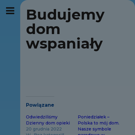
Budujemy
dom
wspaniały
Powiązane
Odwiedziliśmy
Poniedziałek –
Dzienny dom opieki
Polska to mój dom.
20 grudnia 2022
Nasze symbole
W „Bez kategorii"
narodowe w