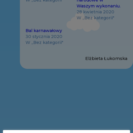
Waszym wykonaniu.
28 kwietnia 2020
W „Bez kategorii"
Bal karnawałowy
30 stycznia 2020
W „Bez kategorii"
Elżbieta Łukomska