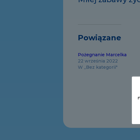
Powiązane
Pożegnanie Marcelka
22 września 2022
W „Bez kategorii"
m