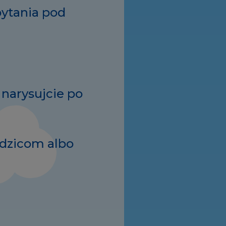
pytania pod
 narysujcie po
odzicom albo