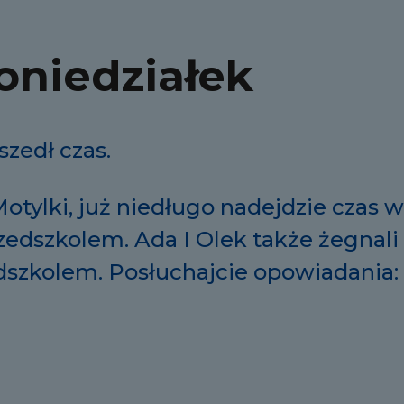
oniedziałek
zedł czas.
ylki, już niedługo nadejdzie czas 
zedszkolem. Ada I Olek także żegnali
szkolem. Posłuchajcie opowiadania: