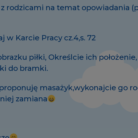
z rodzicami na temat opowiadania (
j w Karcie Pracy cz.4,s. 72
brazku piłki, Określcie ich położenie,
łki do bramki.
proponuję masażyk,wykonajcie go r
niej zamiana
czę