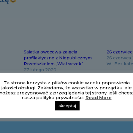
Sałatka owocowa-zajęcia
26 czerwiec
profilaktyczne z Niepublicznym
26 czerwca
Przedszkolem „Wiatraczek”
W „Bez kate
27 lutego 2020
W „Bez kategorii"
Ta strona korzysta z plików cookie w celu poprawienia
jakości obsługi. Zakładamy, że wszystko w porządku, ale
ożesz zrezygnować z przeglądania tej strony, jeśli chces
nasza polityka prywatności:
Read More
Ma
akceptuj