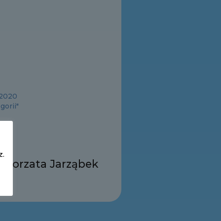
 2020
gorii"
z.
łgorzata Jarząbek