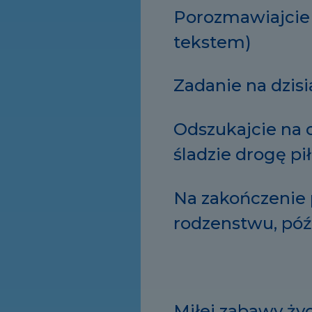
Porozmawiajcie 
tekstem)
Zadanie na dzisia
Odszukajcie na o
śladzie drogę pi
Na zakończenie 
rodzenstwu, póź
Miłej zabawy ży